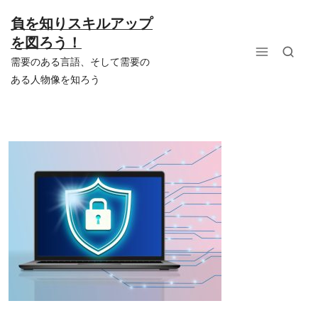
コ
ン
負を知りスキルアップ
テ
を図ろう！
ン
ツ
需要のある言語、そして需要の
へ
ある人物像を知ろう
ス
キ
ッ
プ