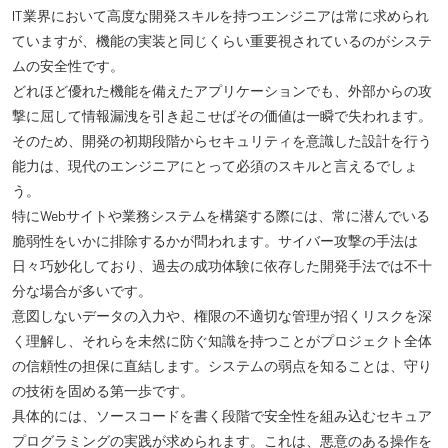
IT業界において高度な開発スキルを持つエンジニアは常に求められ
ていますが、機能の実装と同じくらい重要視されているのがシステ
ムの安全性です。
どれほど優れた機能を備えたアプリケーションでも、外部からの攻
撃に屈して情報漏洩を引き起こせばその価値は一瞬で失われます。
そのため、開発の初期段階からセキュリティを意識した設計を行う
能力は、現代のエンジニアにとって必須のスキルと言えるでしょ
う。
特にWebサイトや業務システムを構築する際には、常に潜んでいる
脆弱性をいかに排除するかが問われます。サイバー攻撃の手法は
日々巧妙化しており、過去の成功体験に依存した開発手法では不十
分な場合が多いです。
意図しないデータの入力や、権限の不適切な管理が招くリスクを深
く理解し、それらを未然に防ぐ知識を持つことがプロジェクト全体
の信頼性の担保に直結します。システムの弱点を知ることは、守り
の技術を固める第一歩です。
具体的には、ソースコードを書く段階で安全性を組み込むセキュア
プログラミングの実践が求められます。これは、悪意のある操作を