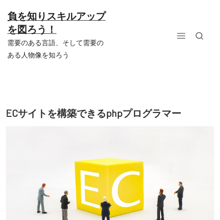
コ
ン
負を知りスキルアップ
テ
を図ろう！
ン
ツ
需要のある言語、そして需要の
へ
ある人物像を知ろう
ス
キ
ッ
プ
ECサイトを構築できるphpプログラマー