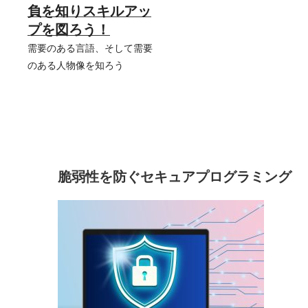
コ
負を知りスキルアッ
ン
プを図ろう！
テ
ン
需要のある言語、そして需要
ツ
のある人物像を知ろう
へ
ス
キ
ッ
プ
脆弱性を防ぐセキュアプログラミング